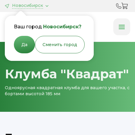
Новосибирск
Грядки &
Клумбы
Ваш город
Новосибирск?
Да
Сменить город
Главная
Клумбы
Клумба "Квадрат"
Одноярусная квадратная клумба для вашего участка, с
бортами высотой 185 мм