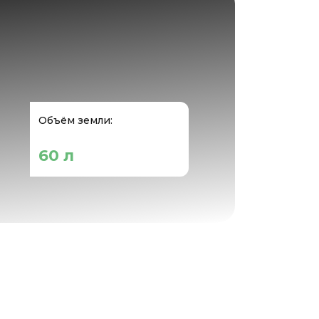
Объём земли:
60 л