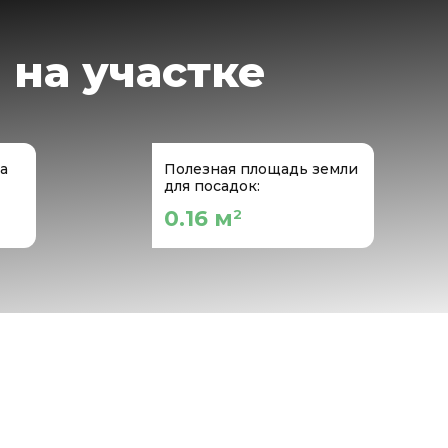
 на участке
а
Полезная площадь земли
для посадок:
0.16 м
2