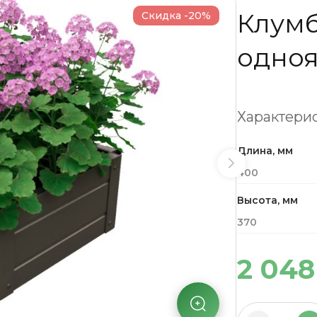
Клумб
Скидка -20%
одноя
Характерис
Длина, мм
400
Высота, мм
370
2 04