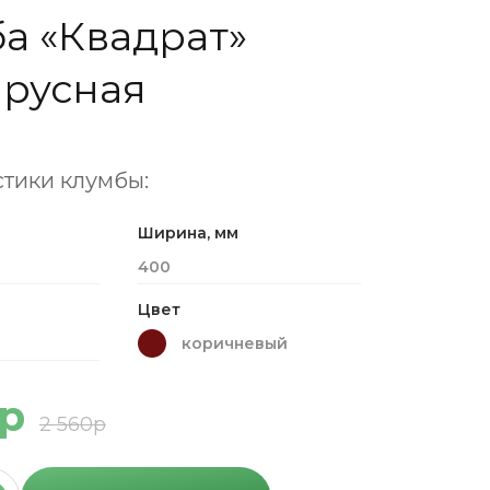
а «Квадрат»
русная
тики клумбы:
Ширина, мм
400
Цвет
коричневый
8р
2 560р