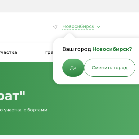
Новосибирск
Ваш город
Новосибирск?
участка
Грядки для теплиц
Грядки
Да
Сменить город
рат"
 участка, с бортами