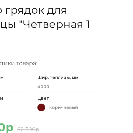
 грядок для
цы "Четверная 1
тики товара:
мм
Шир. теплицы, мм
4000
мм
Цвет
коричневый
0р
62 300р