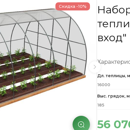
Набор
Скидка -10%
тепли
вход"
Характерис
Дл. теплицы, 
16000
Выс. грядок, 
185
56 07