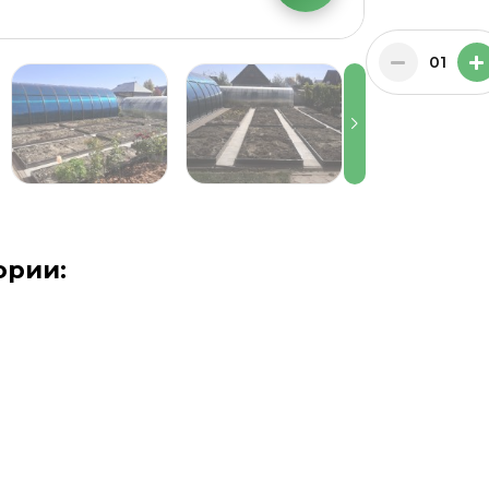
01
ории: