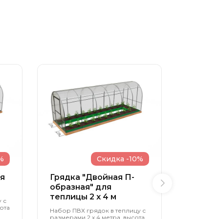
%
Скидка -10%
ля
Грядка "Двойная П-
Грядка
образная" для
вход" 
теплицы 2 x 4 м
4 x 18 
 с
ота
Набор ПВХ грядок в теплицу с
Набор ПВ
размерами 2 х 4 метра, высота
размерами