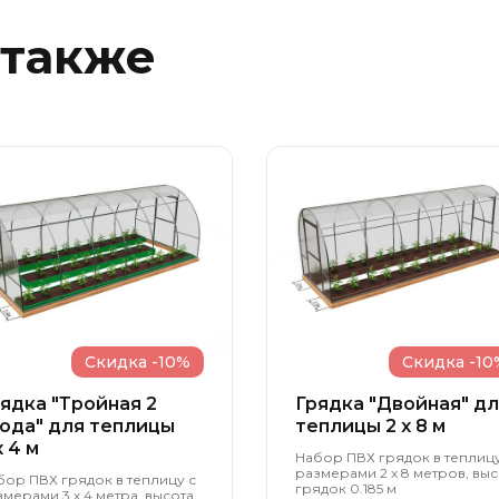
 также
Скидка -10%
Скидка -10
ядка "Тройная 2
Грядка "Двойная" д
ода" для теплицы
теплицы 2 x 8 м
x 4 м
Набор ПВХ грядок в теплицу
размерами 2 х 8 метров, выс
бор ПВХ грядок в теплицу с
грядок 0.185 м
змерами 3 х 4 метра, высота