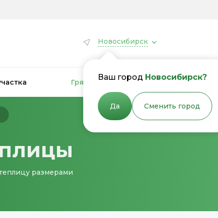
Новосибирск
Ваш город
Новосибирск?
участка
Грядки для теплиц
Грядки
Да
Сменить город
ы
еплицы
в теплицу размерами