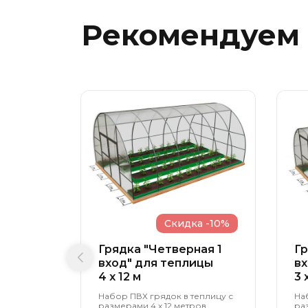
Рекомендуем
Скидка -10%
Грядка "Четверная 1
Гр
вход" для теплицы
вх
4 x 12 м
3 
Набор ПВХ грядок в теплицу с
На
размерами 4 х 12 метров,
ра