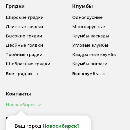
Грядки
Клумбы
Широкие грядки
Одноярусные
Длинные грядки
Многоярусные
Высокие грядки
Клумбы-каскады
Двойные грядки
Угловые клумбы
Тройные грядки
Квадратные клумбы
Ш-образные грядки
Клумбы-зигзаги
Все грядки
Все клумбы
Контакты
Новосибирск
8 (800) 505-94-92
Заказать звонок
Ваш город
Новосибирск?