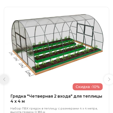
Скидка -10%
Грядка "Четверная 2 входа" для теплицы
4 x 4 м
Набор ПВХ грядок в теплицу с размерами 4 х 4 метра,
высота грядок 0.185 м