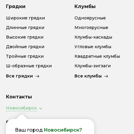
Грядки
Клумбы
Широкие грядки
Одноярусные
Длинные грядки
Многоярусные
Высокие грядки
Клумбы-каскады
Двойные грядки
Угловые клумбы
Тройные грядки
Квадратные клумбы
Ш-образные грядки
Клумбы-зигзаги
Все грядки
Все клумбы
Контакты
Новосибирск
8 (800) 505-94-92
Заказать звонок
Ваш город
Новосибирск?