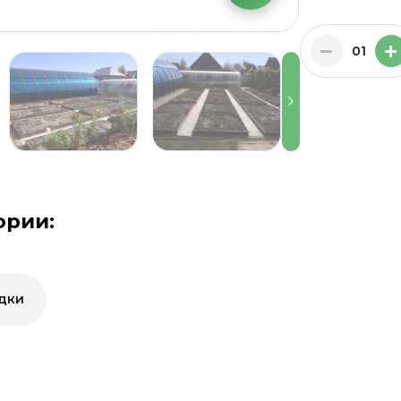
01
ории:
дки