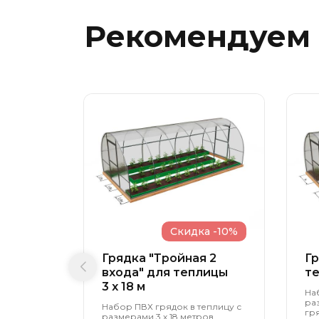
Рекомендуем
Скидка -10%
Грядка "Тройная 2
Гр
входа" для теплицы
те
3 x 18 м
На
ра
Набор ПВХ грядок в теплицу с
гря
размерами 3 х 18 метров,