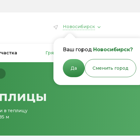
Новосибирск
Ваш город
Новосибирск?
участка
Грядки для теплиц
Грядки
Да
Сменить город
ы
еплицы
и в теплицу
85 м