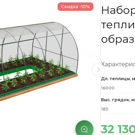
Набор
Скидка -10%
тепли
образ
Характерис
Дл. теплицы, 
16000
Выс. грядок, 
185
32 13