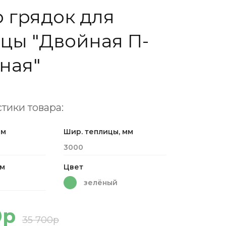
 грядок для
цы "Двойная П-
ная"
тики товара:
мм
Шир. теплицы, мм
3000
мм
Цвет
зелёный
0р
35 700р