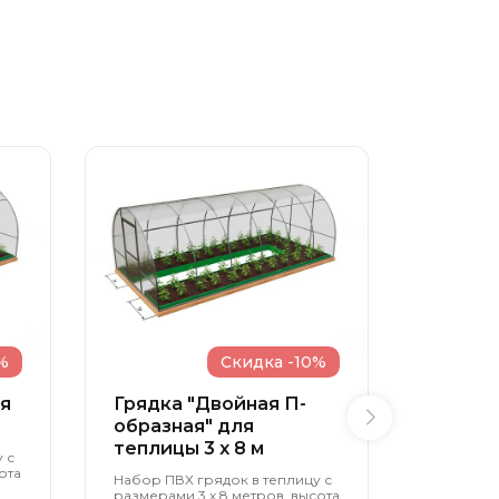
%
Скидка -10%
ля
Грядка "Двойная П-
Грядка
образная" для
входа"
теплицы 3 x 8 м
3 x 12 м
 с
ота
Набор ПВХ грядок в теплицу с
Набор ПВ
размерами 3 х 8 метров, высота
размерами