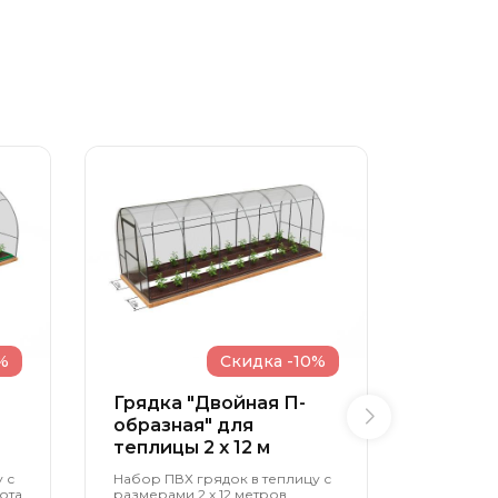
%
Скидка -10%
Грядка "Двойная П-
Грядка
образная" для
образн
теплицы 2 x 12 м
теплиц
 с
Набор ПВХ грядок в теплицу с
Набор ПВ
ота
размерами 2 х 12 метров,
размерами