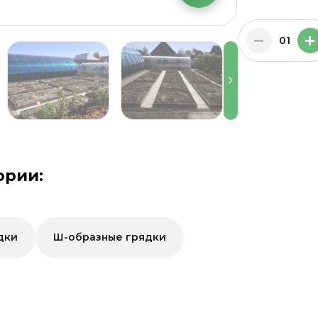
01
ории:
дки
Ш-образные грядки