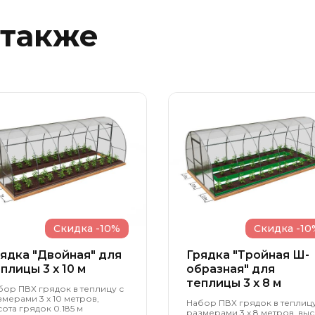
 также
Скидка -10%
Скидка -10
ядка "Двойная" для
Грядка "Тройная Ш-
плицы 3 x 10 м
образная" для
теплицы 3 x 8 м
бор ПВХ грядок в теплицу с
змерами 3 х 10 метров,
Набор ПВХ грядок в теплицу
ота грядок 0.185 м
размерами 3 х 8 метров, выс