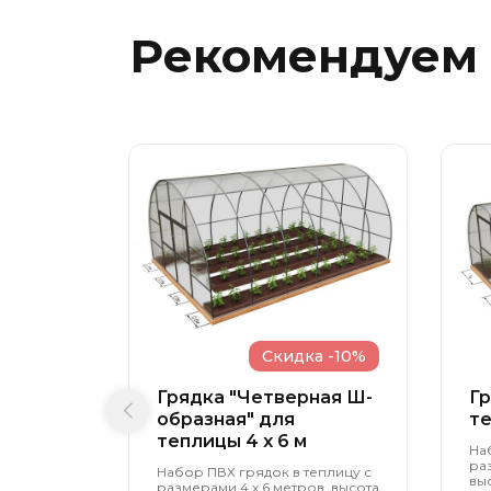
Рекомендуем
Скидка -10%
Грядка "Четверная Ш-
Гр
образная" для
те
теплицы 4 x 6 м
На
ра
Набор ПВХ грядок в теплицу с
выс
размерами 4 х 6 метров, высота