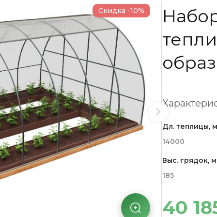
Набор
Скидка -10%
тепли
образ
Характерис
Дл. теплицы, 
14000
Выс. грядок, 
185
40 18