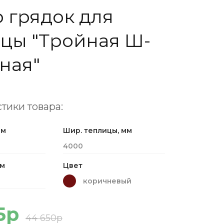
 грядок для
цы "Тройная Ш-
ная"
тики товара:
мм
Шир. теплицы, мм
4000
мм
Цвет
коричневый
5р
44 650р