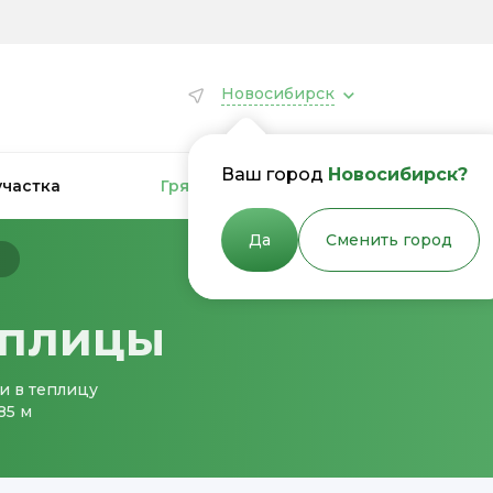
Новосибирск
Ваш город
Новосибирск?
участка
Грядки для теплиц
Грядки
Да
Сменить город
ы
еплицы
и в теплицу
85 м