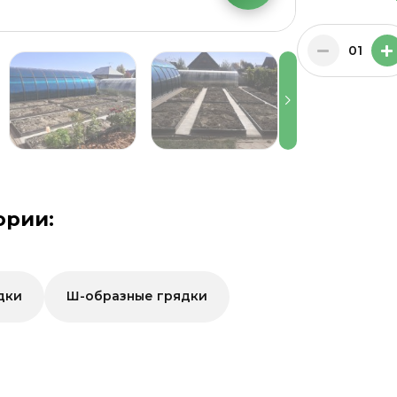
01
ории:
дки
Ш-образные грядки