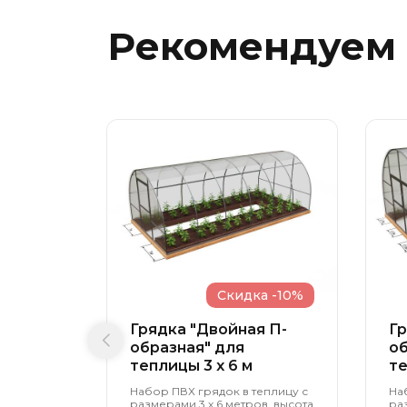
Рекомендуем
Скидка -10%
Грядка "Двойная П-
Гр
образная" для
об
теплицы 3 x 6 м
те
Набор ПВХ грядок в теплицу с
На
размерами 3 х 6 метров, высота
раз