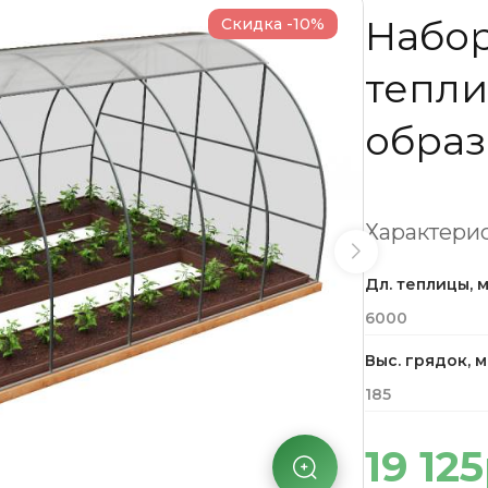
Набор
Скидка -10%
тепли
образ
Характерис
Дл. теплицы, 
6000
Выс. грядок, 
185
19 12