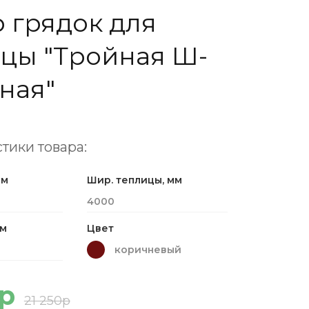
 грядок для
цы "Тройная Ш-
ная"
тики товара:
мм
Шир. теплицы, мм
4000
мм
Цвет
коричневый
5р
21 250р