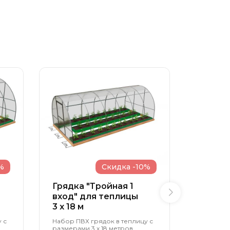
%
Скидка -10%
Грядка "Тройная 1
Грядка
вход" для теплицы
образн
3 x 18 м
теплиц
 с
Набор ПВХ грядок в теплицу с
Набор ПВ
размерами 3 х 18 метров,
размерами