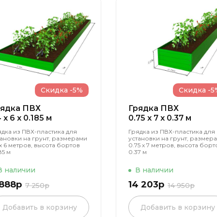
Скидка -5%
Скидка -5
рядка ПВХ
Грядка ПВХ
4 x 6 x 0.185 м
0.75 x 7 x 0.37 м
ядка из ПВХ-пластика для
Грядка из ПВХ-пластика для
тановки на грунт, размерами
установки на грунт, размер
 х 6 метров, высота бортов
0.75 х 7 метров, высота борт
85 м
0.37 м
В наличии
В наличии
 888р
14 203р
7 250р
14 950р
Добавить в корзину
Добавить в корзину