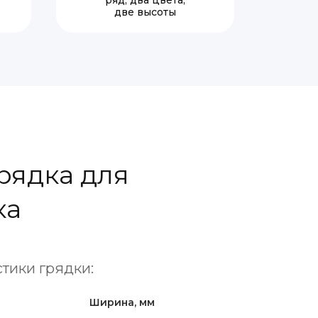
ряд, два цвета,
две высоты
рядка для
ка
тики грядки:
Ширина, мм