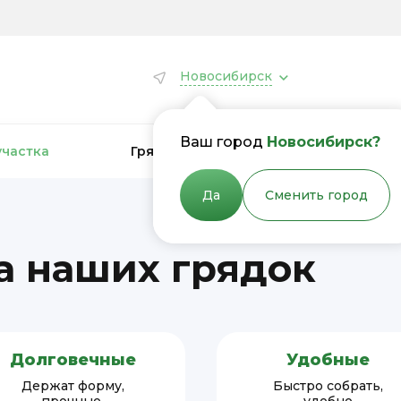
Новосибирск
Ваш город
Новосибирск?
участка
Грядки для теплиц
Грядки
Да
Сменить город
 наших грядок
Долговечные
Удобные
Держат форму,
Быстро собрать,