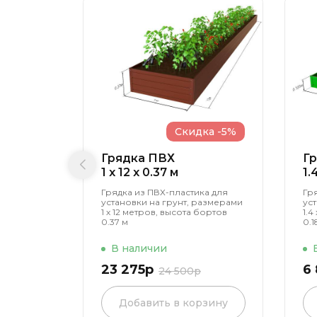
Скидка -5%
Грядка ПВХ
Г
1 x 12 x 0.37 м
1.
Грядка из ПВХ-пластика для
Гр
установки на грунт, размерами
ус
1 х 12 метров, высота бортов
1.4
0.37 м
0.1
В наличии
23 275р
6
24 500р
Добавить в корзину