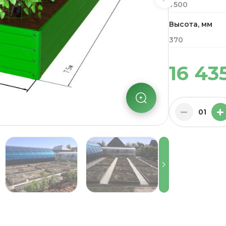
7500
Высота, мм
370
16 43
01