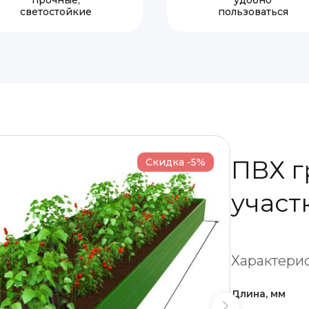
прочные,
удобно
светостойкие
пользоваться
ПВХ г
Скидка -5%
участ
Характерис
Длина, мм