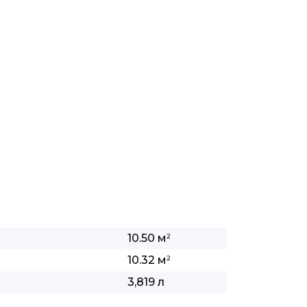
10.50 м
2
10.32 м
2
3,819 л