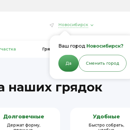
Новосибирск
Ваш город
Новосибирск?
участка
Грядки для теплиц
Грядки
Да
Сменить город
 наших грядок
Долговечные
Удобные
Держат форму,
Быстро собрать,