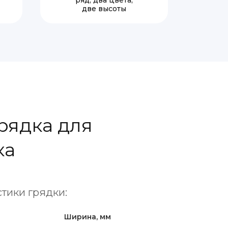
ряд, два цвета,
две высоты
рядка для
ка
тики грядки:
Ширина, мм