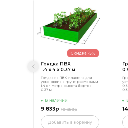
Скидка -5%
Грядка ПВХ
Г
1.4 x 4 x 0.37 м
0.
Грядка из ПВХ-пластика для
Гр
установки на грунт, размерами
ус
1.4 х 4 метра, высота бортов
0.5
0.37 м
0.3
В наличии
9 833р
1
10 350р
Добавить в корзину