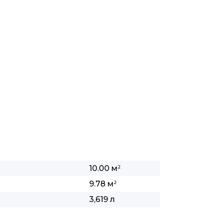
10.00 м
2
9.78 м
2
3,619 л