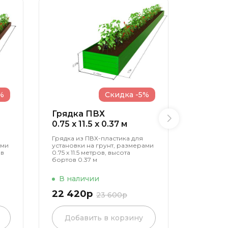
%
Скидка -5%
Грядка ПВХ
Грядк
0.75 x 11.5 x 0.37 м
0.75 x 1
Грядка из ПВХ-пластика для
Грядка и
ами
установки на грунт, размерами
установк
ов
0.75 х 11.5 метров, высота
0.75 х 11.
бортов 0.37 м
бортов 0.
В наличии
В нал
22 420р
11 210
23 600р
Добавить в корзину
Доба