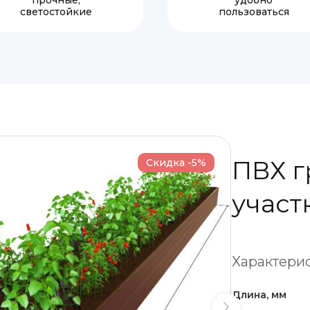
прочные,
удобно
светостойкие
пользоваться
ПВХ г
Скидка -5%
участ
Характерис
Длина, мм