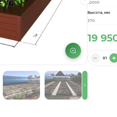
10000
Высота, мм
370
19 95
01