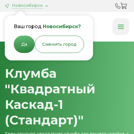
Новосибирск
Грядки &
Клумбы
Ваш город
Новосибирск?
Да
Сменить город
Главная
Клумбы
Клумба
"Квадратный
Каскад-1
(Стандарт)"
Трех-ярусная квадратная клумба для вашего участка, с