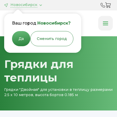
Новосибирск
Грядки &
Клумбы
Ваш город
Новосибирск?
Да
Сменить город
Главная
Грядки для теплицы
Грядки для
теплицы
Грядки "Двойная" для установки в теплицу размерами
2.5 х 10 метров, высота бортов 0.185 м