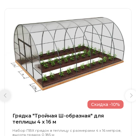
Скидка -10%
Грядка "Тройная Ш-образная" для
теплицы 4 x 16 м
Набор ПВХ грядок в теплицу с размерами 4 х 16 метров,
высота грядок 0.185 м