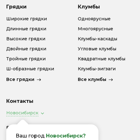
Грядки
Клумбы
Широкие грядки
Одноярусные
Длинные грядки
Многоярусные
Высокие грядки
Клумбы-каскады
Двойные грядки
Угловые клумбы
Тройные грядки
Квадратные клумбы
Ш-образные грядки
Клумбы-зигзаги
Все грядки
Все клумбы
Контакты
Новосибирск
8 (800) 505-94-92
Заказать звонок
Ваш город
Новосибирск?