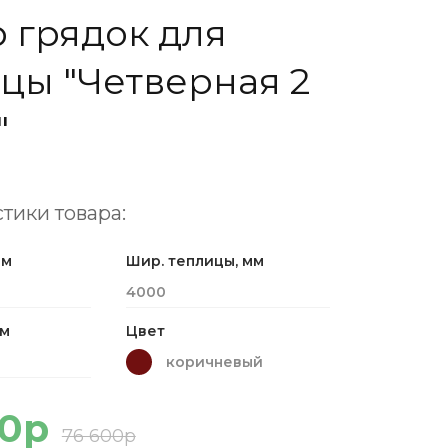
 грядок для
цы "Четверная 2
"
тики товара:
мм
Шир. теплицы, мм
4000
мм
Цвет
коричневый
40р
76 600р