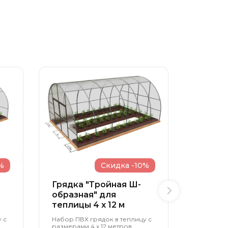
%
Скидка -10%
Грядка "Тройная Ш-
Грядка
образная" для
образн
теплицы 4 x 12 м
теплиц
 с
Набор ПВХ грядок в теплицу с
Набор ПВ
размерами 4 х 12 метров,
размерами