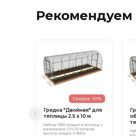
Рекомендуем
Скидка -10%
Грядка "Двойная" для
Гр
теплицы 2.5 x 10 м
об
те
Набор ПВХ грядок в теплицу с
размерами 2.5 х 10 метров,
На
высота грядок 0.185 м
ра