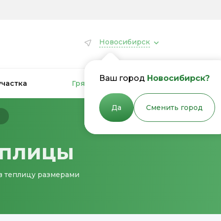
Новосибирск
Ваш город
Новосибирск?
участка
Грядки для теплиц
Грядки
Да
Сменить город
ы
еплицы
 в теплицу размерами