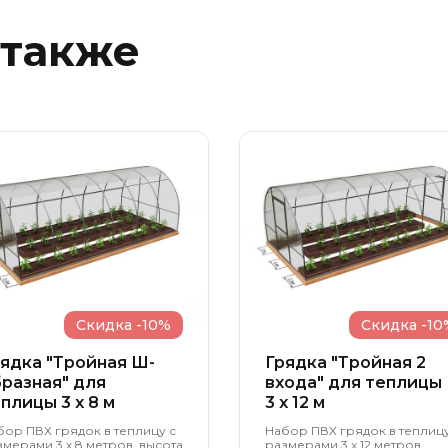
 также
Скидка -10%
Скидка -10
ядка "Тройная Ш-
Грядка "Тройная 2
разная" для
входа" для теплицы
плицы 3 x 8 м
3 x 12 м
бор ПВХ грядок в теплицу с
Набор ПВХ грядок в теплицу
змерами 3 х 8 метров, высота
размерами 3 х 12 метров,