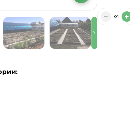
01
ории: