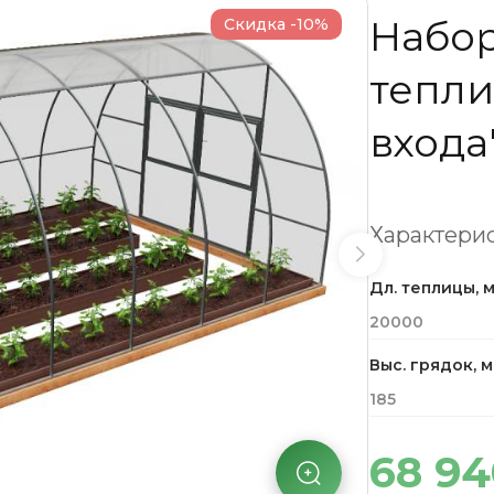
Набор
Скидка -10%
тепли
входа
Характерис
Дл. теплицы, 
20000
Выс. грядок, 
185
68 9