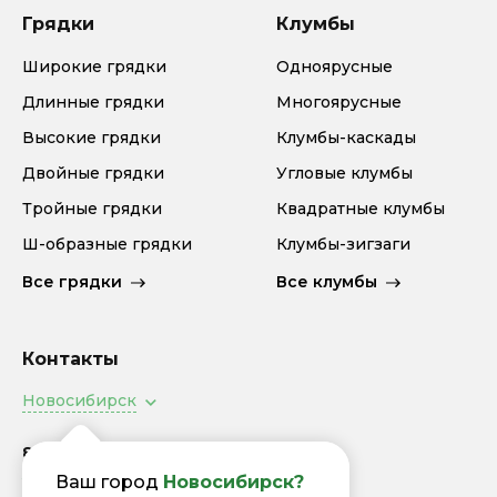
Грядки
Клумбы
Широкие грядки
Одноярусные
Длинные грядки
Многоярусные
Высокие грядки
Клумбы-каскады
Двойные грядки
Угловые клумбы
Тройные грядки
Квадратные клумбы
Ш-образные грядки
Клумбы-зигзаги
Все грядки
Все клумбы
Контакты
Новосибирск
8 (800) 505-94-92
Заказать звонок
Ваш город
Новосибирск?