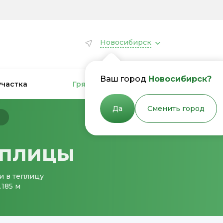
Новосибирск
Ваш город
Новосибирск?
участка
Грядки для теплиц
Грядки
Да
Сменить город
ы
еплицы
и в теплицу
.185 м