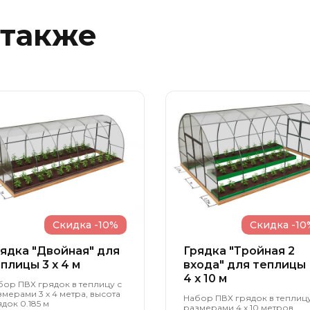
 также
Скидка -10%
Скидка -10
ядка "Двойная" для
Грядка "Тройная 2
плицы 3 x 4 м
входа" для теплицы
4 x 10 м
бор ПВХ грядок в теплицу с
змерами 3 х 4 метра, высота
Набор ПВХ грядок в теплицу
док 0.185 м
размерами 4 х 10 метров,