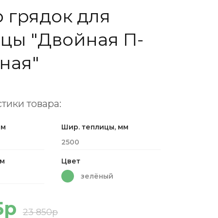
 грядок для
цы "Двойная П-
ная"
тики товара:
мм
Шир. теплицы, мм
2500
мм
Цвет
зелёный
5р
23 850р