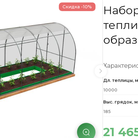
Набор
Скидка -10%
тепли
образ
Характерис
Дл. теплицы, 
10000
Выс. грядок, 
185
21 46