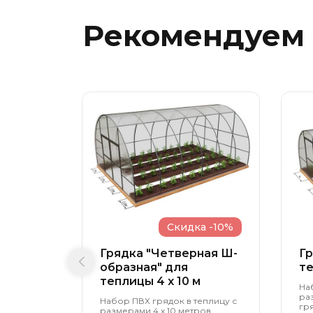
Рекомендуем
Скидка -10%
Грядка "Четверная Ш-
Гр
образная" для
те
теплицы 4 x 10 м
На
ра
Набор ПВХ грядок в теплицу с
гря
размерами 4 х 10 метров,