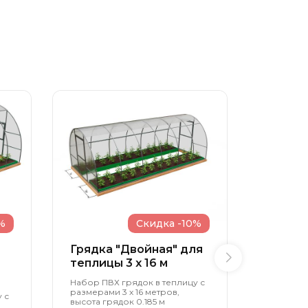
%
Скидка -10%
Грядка "Двойная" для
Грядка
теплицы 3 x 16 м
образн
теплиц
Набор ПВХ грядок в теплицу с
размерами 3 х 16 метров,
 с
Набор ПВ
высота грядок 0.185 м
размерами