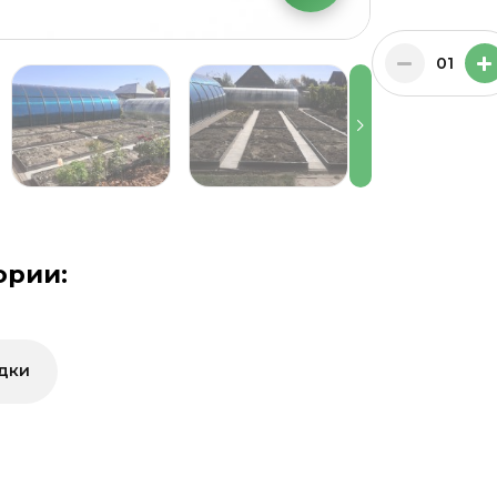
01
ории:
дки