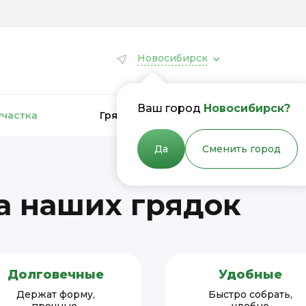
Новосибирск
Ваш город
Новосибирск?
участка
Грядки для теплиц
Грядки
Да
Сменить город
 наших грядок
Долговечные
Удобные
Держат форму,
Быстро собрать,