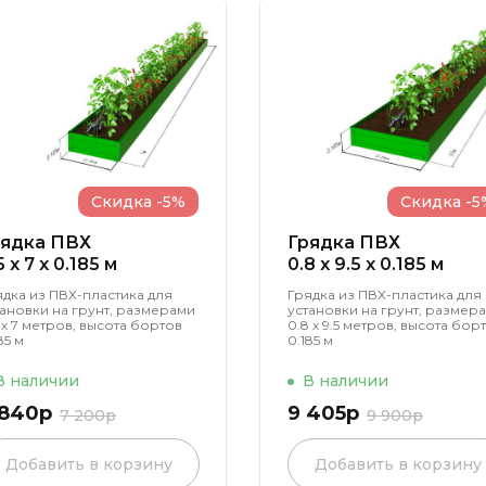
Скидка -5%
Скидка -5
рядка ПВХ
Грядка ПВХ
5 x 7 x 0.185 м
0.8 x 9.5 x 0.185 м
ядка из ПВХ-пластика для
Грядка из ПВХ-пластика для
тановки на грунт, размерами
установки на грунт, размер
 х 7 метров, высота бортов
0.8 х 9.5 метров, высота бор
85 м
0.185 м
В наличии
В наличии
 840р
9 405р
7 200р
9 900р
Добавить в корзину
Добавить в корзину