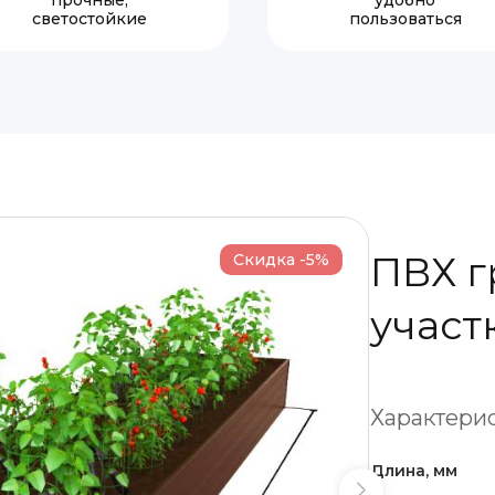
прочные,
удобно
светостойкие
пользоваться
ПВХ г
Скидка -5%
участ
Характерис
Длина, мм