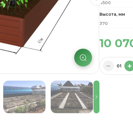
4500
Высота, мм
370
10 07
01