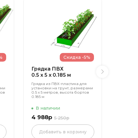
%
Скидка -5%
Грядка ПВХ
Грядк
0.5 x 5 x 0.185 м
1.5 x 6 
Грядка из ПВХ-пластика для
Грядка и
ами
установки на грунт, размерами
установк
тов
0.5 х 5 метров, высота бортов
1.5 х 6 м
0.185 м
0.37 м
В наличии
В нал
4 988р
13 538
5 250р
Добавить в корзину
Доба