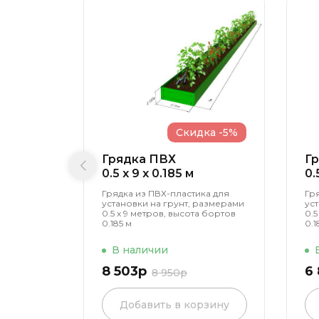
Скидка -5%
Грядка ПВХ
Г
0.5 x 9 x 0.185 м
0.
Грядка из ПВХ-пластика для
Гр
установки на грунт, размерами
ус
0.5 х 9 метров, высота бортов
0.5
0.185 м
0.1
В наличии
8 503р
6
8 950р
Добавить в корзину