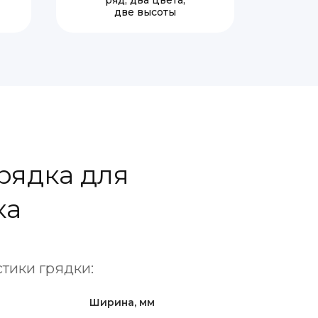
ряд, два цвета,
две высоты
рядка для
ка
тики грядки:
Ширина, мм