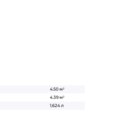
4.50 м
2
4.39 м
2
1,624 л