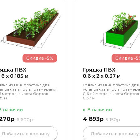
Скидка -5%
Скидка -5
рядка ПВХ
Грядка ПВХ
x 6 x 0.185 м
0.6 x 2 x 0.37 м
ядка из ПВХ-пластика для
Грядка из ПВХ-пластика для
тановки на грунт, размерами
установки на грунт, размер
 6 метров, высота бортов
0.6 х 2 метра, высота бортов
85 м
0.37 м
В наличии
В наличии
 270р
4 893р
6 600р
5 150р
Добавить в корзину
Добавить в корзину