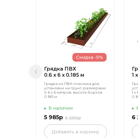
Скидка -5%
Грядка ПВХ
Г
0.6 x 6 x 0.185 м
1 
Грядка из ПВХ-пластика для
Гр
установки на грунт, размерами
ус
0.6 х 6 метров, высота бортов
1 х
0.185 м
0.1
В наличии
5 985р
6
6 300р
Добавить в корзину