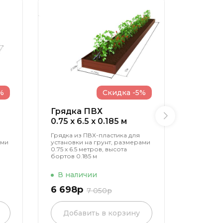
%
Скидка -5%
Грядка ПВХ
Грядк
0.75 x 6.5 x 0.185 м
0.5 x 3 
Грядка из ПВХ-пластика для
Грядка и
ами
установки на грунт, размерами
установк
0.75 х 6.5 метров, высота
0.5 х 3 м
бортов 0.185 м
0.37 м
В наличии
В нал
6 698р
6 318р
7 050р
Добавить в корзину
Доба