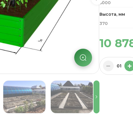
5000
Высота, мм
370
10 87
01