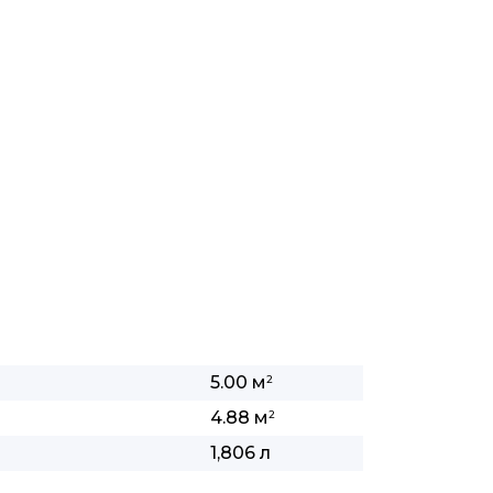
5.00 м
2
4.88 м
2
1,806 л