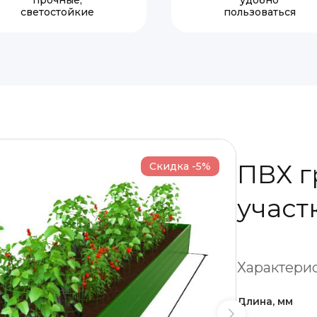
прочные,
удобно
светостойкие
пользоваться
ПВХ г
Скидка -5%
участ
Характерис
Длина, мм